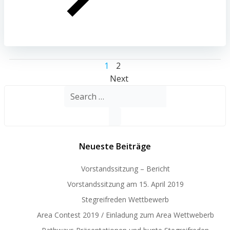
Posts
Page
Page
1
2
Posts
Next
navigation
Search
navigation
for:
Neueste Beiträge
Vorstandssitzung – Bericht
Vorstandssitzung am 15. April 2019
Stegreifreden Wettbewerb
Area Contest 2019 / Einladung zum Area Wettweberb